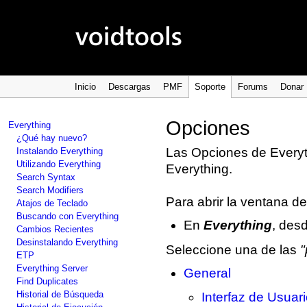
Inicio
Descargas
PMF
Soporte
Forums
Donar
Opciones
Everything
¿Qué hay nuevo?
Las Opciones de Everyth
Instalando Everything
Utilizando Everything
Everything.
Search Syntax
Search Modifiers
Para abrir la ventana d
Atajos de Teclado
Buscando con Everything
En
Everything
, des
Cambios Recientes
Desinstalando Everything
Seleccione una de las
"
ETP
Everything Server
General
Find Duplicates
Historial de Búsqueda
Interfaz de Usuar