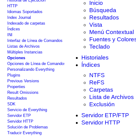
Historial de Ejecución
Inicio
HTTP
Búsqueda
Idiomas Soportados
Resultados
Index Journal
Indexado de carpetas
Vista
Índices
Menú Contextual
INI
Fuentes y Colore
Interfaz de Línea de Comandos
Teclado
Listas de Archivos
Múltiples Instancias
Historiales
Opciones
Opciones de Línea de Comandos
Índices
Personalizando Everything
NTFS
Plugins
Previous Versions
ReFS
Properties
Carpetas
Result Omissions
Lista de Archivos
Resultados
Exclusión
SDK
Servicio de Everything
Servidor ETP/FTP
Servidor ETP
Servidor HTTP
Servidor HTTP
Solución de Problemas
Traducir Everything