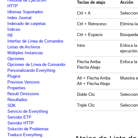
Historial de Ejecución
Teclas de atajo
Acción
HTTP
Idiomas Soportados
Ctrl + A
Selecciona
Index Journal
Indexado de carpetas
Ctrl + Retroceso
Elimina la
Índices
Ctrl + Espacio
Búsqueda 
INI
Interfaz de Línea de Comandos
Intro
Enfoca la
Listas de Archivos
ejecución
Múltiples Instancias
Opciones
Flecha Arriba
Enfoca la 
Opciones de Línea de Comandos
Flecha Abajo
Personalizando Everything
Plugins
Alt + Flecha Arriba
Muestra e
Previous Versions
Alt + Flecha Abajo
Properties
Result Omissions
Doble Clic
Seleccion
Resultados
Triple Clic
Seleccion
SDK
Servicio de Everything
Servidor ETP
Servidor HTTP
Solución de Problemas
Traducir Everything