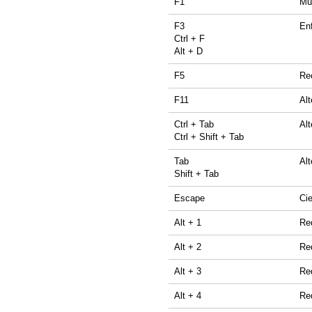
F1
Mu
F3
Enf
Ctrl + F
Alt + D
F5
Rec
F11
Alt
Ctrl + Tab
Alt
Ctrl + Shift + Tab
Tab
Alt
Shift + Tab
Escape
Cie
Alt + 1
Re
Alt + 2
Re
Alt + 3
Re
Alt + 4
Re