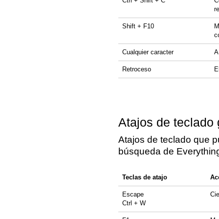
Ctrl + Shift + C
C
r
Shift + F10
M
c
Cualquier caracter
A
Retroceso
E
Atajos de teclado 
Atajos de teclado que p
búsqueda de Everythin
Teclas de atajo
Ac
Escape
Cie
Ctrl + W