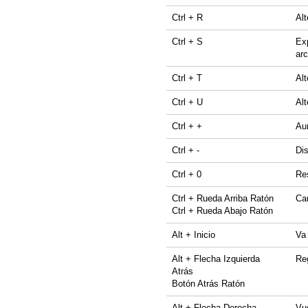
Ctrl + R
Al
Ctrl + S
Exp
arc
Ctrl + T
Alt
Ctrl + U
Alt
Ctrl + +
Au
Ctrl + -
Dis
Ctrl + 0
Re
Ctrl + Rueda Arriba Ratón
Cam
Ctrl + Rueda Abajo Ratón
Alt + Inicio
Va 
Alt + Flecha Izquierda
Reg
Atrás
Botón Atrás Ratón
Alt + Flecha Derecha
Vue