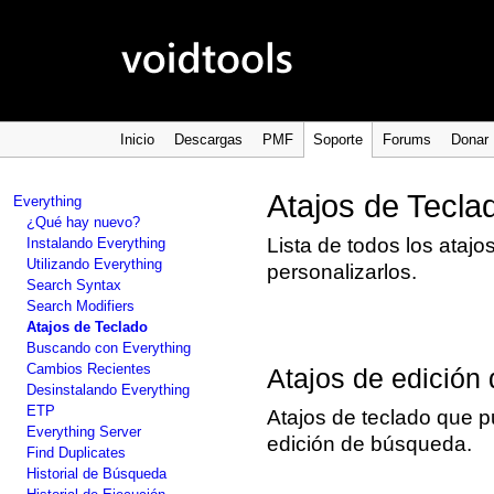
Inicio
Descargas
PMF
Soporte
Forums
Donar
Atajos de Tecla
Everything
¿Qué hay nuevo?
Lista de todos los ataj
Instalando Everything
Utilizando Everything
personalizarlos.
Search Syntax
Search Modifiers
Atajos de Teclado
Buscando con Everything
Cambios Recientes
Atajos de edición
Desinstalando Everything
ETP
Atajos de teclado que p
Everything Server
edición de búsqueda.
Find Duplicates
Historial de Búsqueda