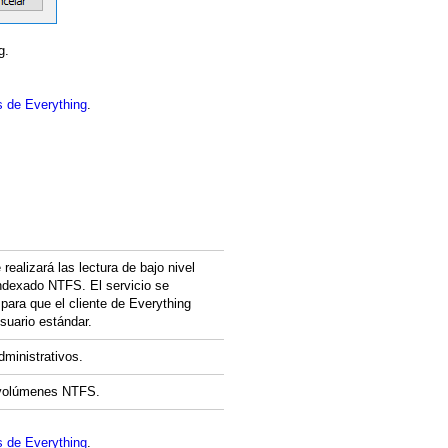
g.
 de Everything
.
 realizará las lectura de bajo nivel
indexado NTFS. El servicio se
 para que el cliente de Everything
suario estándar.
dministrativos.
s volúmenes NTFS.
 de Everything
.