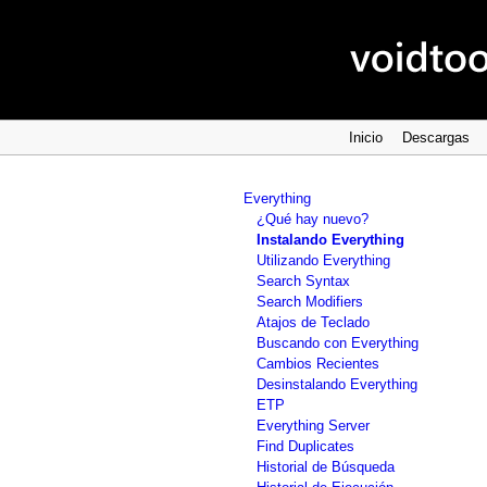
Inicio
Descargas
Everything
¿Qué hay nuevo?
Instalando Everything
Utilizando Everything
Search Syntax
Search Modifiers
Atajos de Teclado
Buscando con Everything
Cambios Recientes
Desinstalando Everything
ETP
Everything Server
Find Duplicates
Historial de Búsqueda