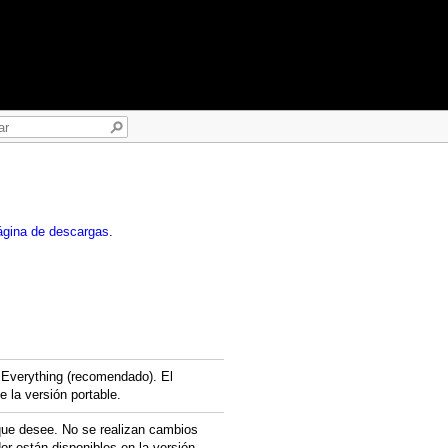
ágina de descargas
.
e Everything (recomendado). El
 la versión portable.
 que desee. No se realizan cambios
or están disponibles en la versión