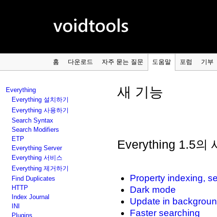
홈
다운로드
자주 묻는 질문
도움말
포럼
기부
새 기능
Everything
Everything 설치하기
Everything 사용하기
Search Syntax
Search Modifiers
ETP
Everything 1.5
Everything Server
Everything 서비스
Everything 제거하기
Property indexing, se
Find Duplicates
HTTP
Dark mode
Index Journal
Update in backgrou
INI
Faster searching
Plugins