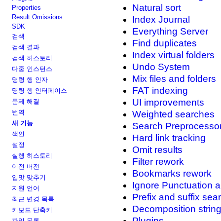
Natural sort
Properties
Result Omissions
Index Journal
SDK
Everything Server
검색
Find duplicates
검색 결과
Index virtual folders
검색 히스토리
Undo System
다중 인스턴스
Mix files and folders
명령 행 인자
FAT indexing
명령 행 인터페이스
UI improvements
문제 해결
번역
Weighted searches
새 기능
Search Preprocesso
색인
Hard link tracking
설정
Omit results
실행 히스토리
Filter rework
이전 버전
Bookmarks rework
입맛 맞추기
Ignore Punctuation a
지원 언어
Prefix and suffix sea
최근 변경 목록
Decomposition strin
키보드 단축키
Plugins
파일 목록