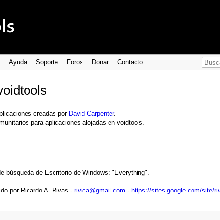
Ayuda
Soporte
Foros
Donar
Contacto
voidtools
aplicaciones creadas por
David Carpenter
.
munitarios para aplicaciones alojadas en voidtools.
r de búsqueda de Escritorio de Windows: "Everything".
ido por Ricardo A. Rivas -
rivica@gmail.com
-
https://sites.google.com/site/ri